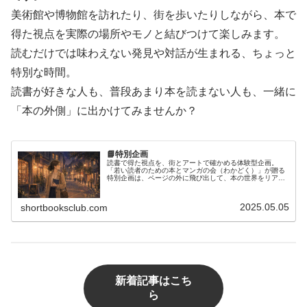
美術館や博物館を訪れたり、街を歩いたりしながら、本で
得た視点を実際の場所やモノと結びつけて楽しみます。
読むだけでは味わえない発見や対話が生まれる、ちょっと
特別な時間。
読書が好きな人も、普段あまり本を読まない人も、一緒に
「本の外側」に出かけてみませんか？
📘特別企画
読書で得た視点を、街とアートで確かめる体験型企画。
「若い読者のための本とマンガの会（わかどく）」が贈る
特別企画は、ページの外に飛び出して、本の世界をリアル
に感じる読書体験です。具体的には、美術館や博物館を訪
れたり、街を実際に歩いたりしながら...
2025.05.05
shortbooksclub.com
新着記事はこち
ら