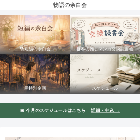
物語の余白会
📚短編の余白会
📙私の推しマンガ交換読書会
📘特別企画
スケジュール
📅 今月のスケジュールはこちら
詳細・申込 →