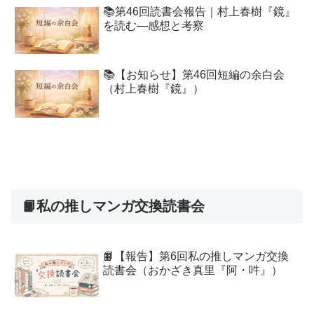
📚第46回読書会報告｜村上春樹『鏡』
を読む―感想と考察
📚【お知らせ】第46回短編の余白会
（村上春樹『鏡』）
📙私の推しマンガ交換読書会
📙【報告】第6回私の推しマンガ交換
読書会（おかざき真里『阿・吽』）