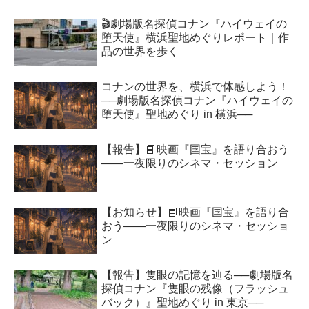
🎬劇場版名探偵コナン『ハイウェイの
堕天使』横浜聖地めぐりレポート｜作
品の世界を歩く
コナンの世界を、横浜で体感しよう！
──劇場版名探偵コナン『ハイウェイの
堕天使』聖地めぐり in 横浜──
【報告】📘映画『国宝』を語り合おう
――一夜限りのシネマ・セッション
【お知らせ】📘映画『国宝』を語り合
おう――一夜限りのシネマ・セッショ
ン
【報告】隻眼の記憶を辿る──劇場版名
探偵コナン『隻眼の残像（フラッシュ
バック）』聖地めぐり in 東京──