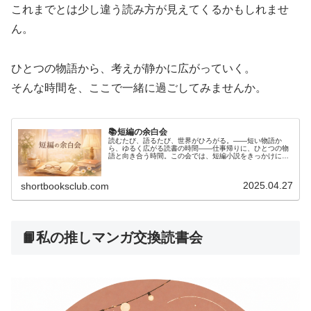
これまでとは少し違う読み方が見えてくるかもしれませ
ん。
ひとつの物語から、考えが静かに広がっていく。
そんな時間を、ここで一緒に過ごしてみませんか。
📚短編の余白会
読むたび、語るたび、世界がひろがる。――短い物語か
ら、ゆるく広がる読書の時間――仕事帰りに、ひとつの物
語と向き合う時間。この会では、短編小説をきっかけに、
それぞれの感じ方や気づきをゆるやかに言葉にしていきま
す。毎回ひとつの作品を読み、印象に...
2025.04.27
shortbooksclub.com
📙私の推しマンガ交換読書会