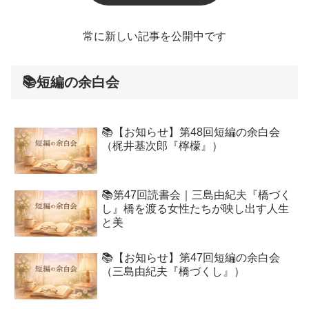
常に新しい記事を公開中です
📚短編の余白会
📚【お知らせ】第48回短編の余白会
（梶井基次郎『檸檬』）
📚第47回読書会｜三島由紀夫『橋づく
し』橋を渡る女性たちが映し出す人生
と美
📚【お知らせ】第47回短編の余白会
（三島由紀夫『橋づくし』）