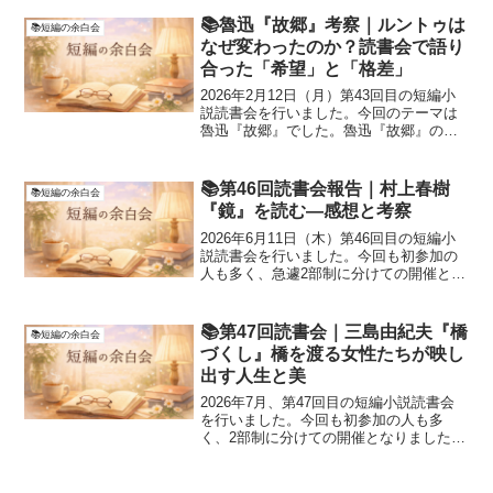
す）持ち物：課題文（村上春樹『鏡』）
※テキストは各自入手してください（こ
📚魯迅『故郷』考察｜ルントゥは
📚短編の余白会
の読...
なぜ変わったのか？読書会で語り
合った「希望」と「格差」
2026年2月12日（月）第43回目の短編小
説読書会を行いました。今回のテーマは
魯迅『故郷』でした。魯迅『故郷』のあ
らすじ主人公の「私」は、家を処分する
ため、数年ぶりに中国の故郷の町へ帰っ
てきます。幼い頃に親しく遊んだ友人・
📚第46回読書会報告｜村上春樹
📚短編の余白会
閏土（ルントゥ）...
『鏡』を読む―感想と考察
2026年6月11日（木）第46回目の短編小
説読書会を行いました。今回も初参加の
人も多く、急遽2部制に分けての開催とな
りました。参加いただいた方、ご検討い
ただいた方、本当にありがとうございま
した。今回のテーマは村上春樹『鏡』で
📚第47回読書会｜三島由紀夫『橋
📚短編の余白会
した。村上春樹...
づくし』橋を渡る女性たちが映し
出す人生と美
2026年7月、第47回目の短編小説読書会
を行いました。今回も初参加の人も多
く、2部制に分けての開催となりました。
参加いただいた方、ご検討いただいた
方、本当にありがとうございました。今
回のテーマは三島由紀夫『橋づくし』で