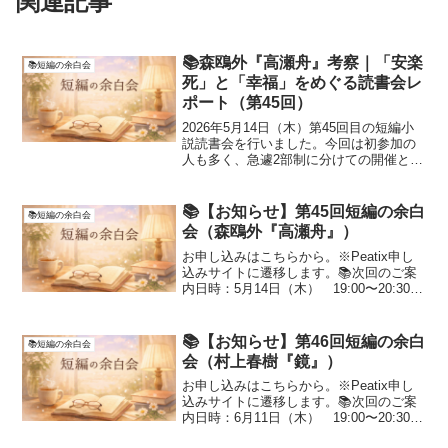
関連記事
📚森鴎外『高瀬舟』考察｜「安楽
📚短編の余白会
死」と「幸福」をめぐる読書会レ
ポート（第45回）
2026年5月14日（木）第45回目の短編小
説読書会を行いました。今回は初参加の
人も多く、急遽2部制に分けての開催とな
りました。参加いただいた方、ご検討い
ただいた方、本当にありがとうございま
した。特に今回は半数以上が初めて参加
📚【お知らせ】第45回短編の余白
📚短編の余白会
の方で、非常に...
会（森鴎外『高瀬舟』）
お申し込みはこちらから。※Peatix申し
込みサイトに遷移します。📚次回のご案
内日時：5月14日（木） 19:00〜20:30場
所：渋谷（参加者に個別でお知らせしま
す）持ち物：課題文（森鴎外『高瀬
舟』）※テキストは各自入手してくださ
📚【お知らせ】第46回短編の余白
📚短編の余白会
い（この...
会（村上春樹『鏡』）
お申し込みはこちらから。※Peatix申し
込みサイトに遷移します。📚次回のご案
内日時：6月11日（木） 19:00〜20:30場
所：渋谷（参加者に個別でお知らせしま