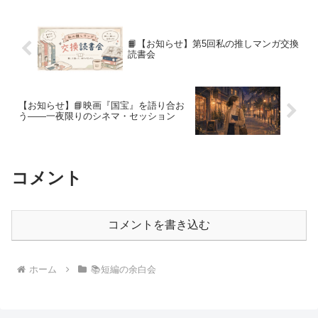
した。三島由紀夫『橋...
📙【お知らせ】第5回私の推しマンガ交換
読書会
【お知らせ】📘映画『国宝』を語り合お
う――一夜限りのシネマ・セッション
コメント
コメントを書き込む
ホーム
📚短編の余白会