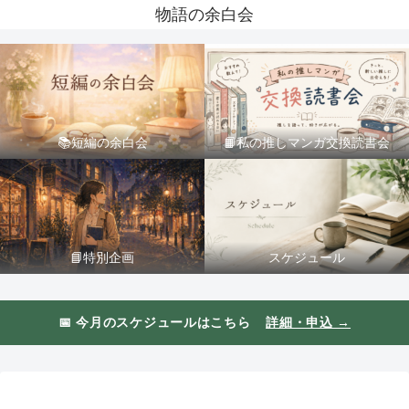
物語の余白会
📚短編の余白会
📙私の推しマンガ交換読書会
📘特別企画
スケジュール
📅 今月のスケジュールはこちら
詳細・申込 →