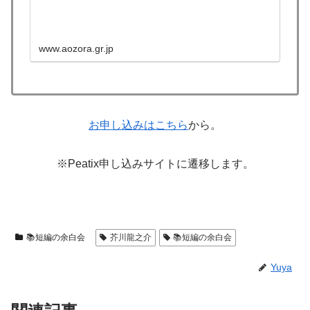
www.aozora.gr.jp
お申し込みはこちら
から。
※Peatix申し込みサイトに遷移します。
📚短編の余白会
芥川龍之介
📚短編の余白会
Yuya